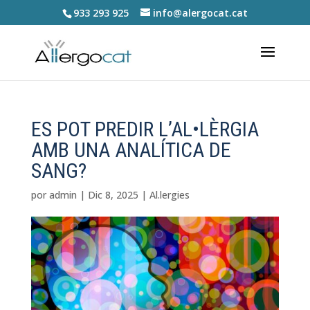
933 293 925
info@alergocat.cat
ES POT PREDIR L’AL•LÈRGIA
AMB UNA ANALÍTICA DE
SANG?
por
admin
|
Dic 8, 2025
|
Al.lergies