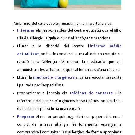
Amb l’inici del curs escolar, insistim en la importància de:
Informar
els responsables del centre educatiu que el fill o
filla és al·lèrgic i a quin o quins al·lergògens reacciona.
Lliurar a la direcció del centre l
’
informe mèdic
actualitzat
,
on ha de constar el que cal tenir en compte en
relació amb l’al·lèrgia del menor; la medicació que cal
administrar i les actuacions que cal fer en cas d’una reacció.
Lliurar la
medicació
d’urgència
al centre escolar prescrita
i pautada per l’especialista.
Proporcionar a l’escola els
telèfons de contacte
i la
referència del centre d’urgències hospitalàries on acudir si
és necessari per si hi ha una reacció.
Preparar
el menor perquè pugui tenir un paper actiu en el
control de la seva al·lèrgia, és fonamental ensenyar a
comprendre i comunicar les al·lèrgies de forma apropiada