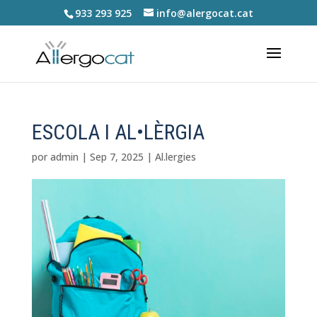
933 293 925
info@alergocat.cat
ESCOLA I AL•LÈRGIA
por
admin
|
Sep 7, 2025
|
Al.lergies