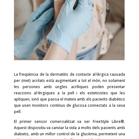
La freqüència de la dermatitis de contacte al·lèrgica causada
per (met) acrilats està augmentant a tot el món, no solament
les persones amb ungles acríliques poden presentar
reaccions al·lèrgiques a la pell i els esteticistes que les
apliquen, sinó que passa el mateix amb els pacients diabètics
que usen monitors continus de glucosa connectats a la seva
pell.
El primer sensor comercialitzat va ser FreeStyle Libre®.
Aquest dispositiu va canviar la vida a molts dels pacients amb
diabetis, amb un millor control de la glucèmia, permetent una