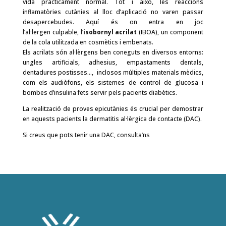
vida pràcticament normal. Tot i això, les reaccions
inflamatòries cutànies al lloc d’aplicació no varen passar
desapercebudes. Aquí és on entra en joc
l’al·lergen culpable, l’
isobornyl acrilat
(IBOA), un component
de la cola utilitzada en cosmètics i embenats.
Els acrilats són al·lèrgens ben coneguts en diversos entorns:
ungles artificials, adhesius, empastaments dentals,
dentadures postisses…, inclosos múltiples materials mèdics,
com els audiòfons, els sistemes de control de glucosa i
bombes d’insulina fets servir pels pacients diabètics.
La realització de proves epicutànies és crucial per demostrar
en aquests pacients la dermatitis al·lèrgica de contacte (DAC).
Si creus que pots tenir una DAC, consulta’ns