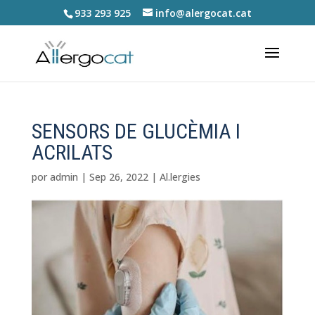
933 293 925
info@alergocat.cat
SENSORS DE GLUCÈMIA I
ACRILATS
por
admin
|
Sep 26, 2022
|
Al.lergies