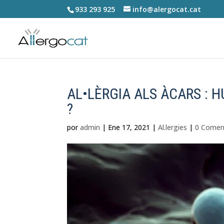
933 293 925
info@alergocat.cat
AL•LÈRGIA ALS ÀCARS : 
?
por
admin
|
Ene 17, 2021
|
Al.lergies
|
0 Comen