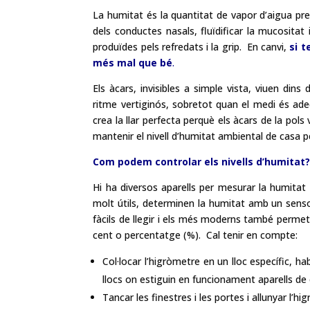
La humitat és la quantitat de vapor d’aigua pres
dels conductes nasals, fluïdificar la mucositat i
produïdes pels refredats i la grip. En canvi,
si t
més mal que bé
.
Els àcars, invisibles a simple vista, viuen d
ritme vertiginós, sobretot quan el medi és adeq
crea la llar perfecta perquè els àcars de la pols 
mantenir el nivell d’humitat ambiental de casa p
Com podem controlar els nivells d’humitat
Hi ha diversos aparells per mesurar la humitat
molt útils, determinen la humitat amb un sensor
fàcils de llegir i els més moderns també perme
cent o percentatge (%). Cal tenir en compte:
Col·locar l’higròmetre en un lloc específic, h
llocs on estiguin en funcionament aparells de 
Tancar les finestres i les portes i allunyar l’h