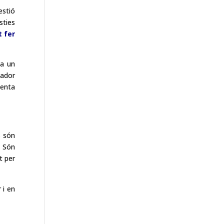
estió
sties
t fer
 a un
cador
tenta
s són
. Són
t per
 i en