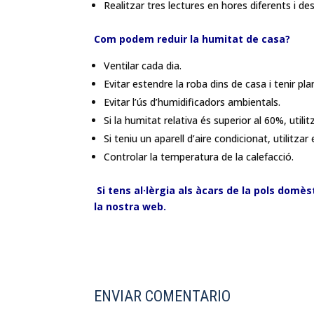
Realitzar tres lectures en hores diferents i de
Com podem reduir la humitat de casa?
Ventilar cada dia.
Evitar estendre la roba dins de casa i tenir pla
Evitar l’ús d’humidificadors ambientals.
Si la humitat relativa és superior al 60%, util
Si teniu un aparell d’aire condicionat, utilitz
Controlar la temperatura de la calefacció.
S
i tens al·lèrgia als àcars de la pols dom
la nostra web.
ENVIAR COMENTARIO