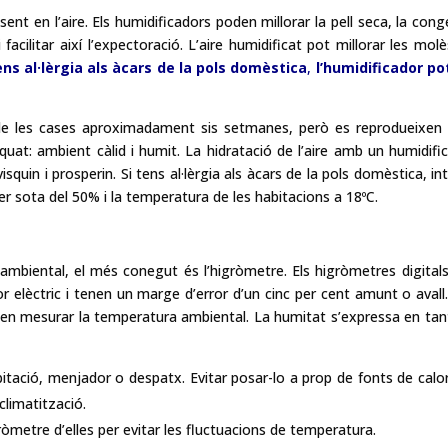
ent en l’aire. Els humidificadors poden millorar la pell seca, la cong
 facilitar així l’expectoració. L’aire humidificat pot millorar les molè
ens al·lèrgia als àcars de la pols domèstica
,
l’humidificador po
ins de les cases aproximadament sis setmanes, però es reprodueixen
uat: ambient càlid i humit. La hidratació de l’aire amb un humidifi
visquin i prosperin. Si tens al·lèrgia als àcars de la pols domèstica, in
er sota del 50% i la temperatura de les habitacions a 18ºC.
?
 ambiental, el més conegut és l’higròmetre. Els higròmetres digital
 elèctric i tenen un marge d’error d’un cinc per cent amunt o avall
ten mesurar la temperatura ambiental. La humitat s’expressa en tan
abitació, menjador o despatx. Evitar posar-lo a prop de fonts de calor
climatització.
igròmetre d’elles per evitar les fluctuacions de temperatura.